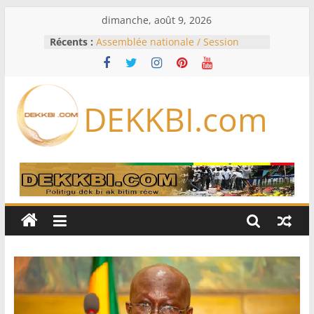
Passer
dimanche, août 9, 2026
au
Récents :
Assemblée nationale / Session
contenu
extraordinaire: Six commissions
d’enquête à l’ordre du jour ce lundi
Colombie: investiture du président
de la Espriella
DEKKBI.com
Bénin: Patrice Talon élu président
du Sénat, moins de trois mois
après son départ du pouvoir
Moyen-Orient: l’Arabie saoudite, le
Pakistan et la Turquie signent un
accord de défense
RD Congo: Kinshasa interdit les
exportations de cuivre et de cobalt
concentrés pour valoriser sa
production