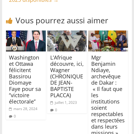
Vous pourrez aussi aimer
Washington
L’Afrique
Mgr
et Ottawa
découvre, ici,
Benjamin
félicitent
Wagner
Ndiaye,
Bassirou
(CHRONIQUE
archevêque
Diomaye
DE JEAN-
de Dakar :
Faye pour sa
BAPTISTE
« Il faut que
‘’victoire
PLACCA)
les
électorale’’
institutions
juillet 1, 2023
soient
mars 28, 2024
0
respectables
0
et respectées
dans leurs
missions »