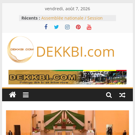
Passer
vendredi, août 7, 2026
au
Récents :
Assemblée nationale / Session
contenu
extraordinaire: Six commissions
d’enquête à l’ordre du jour ce lundi
Colombie: investiture du président
de la Espriella
DEKKBI.com
Bénin: Patrice Talon élu président
du Sénat, moins de trois mois
après son départ du pouvoir
Moyen-Orient: l’Arabie saoudite, le
Pakistan et la Turquie signent un
accord de défense
RD Congo: Kinshasa interdit les
exportations de cuivre et de cobalt
concentrés pour valoriser sa
production