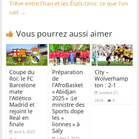
Trêve entre l’Iran et les États-Unis: ce que l’on
sait
→
Vous pourrez aussi aimer
Coupe du
Préparation
City –
Roi: le FC
de
Wolverhamp
Barcelone
l’AfroBasket
ton : 2-1
mate
« Abidjan
octobre 21,
l’Atlético
2025 » :Le
2024
0
Madrid et
ministre des
rejoint le
Sports dope
Real en
les «
finale
lionnes » à
Saly
avril 3, 2025
juillet 2, 2025