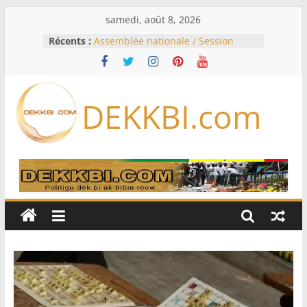
Passer
samedi, août 8, 2026
au
Récents :
Assemblée nationale / Session
contenu
extraordinaire: Six commissions
d’enquête à l’ordre du jour ce lundi
Colombie: investiture du président
de la Espriella
DEKKBI.com
Bénin: Patrice Talon élu président
du Sénat, moins de trois mois
après son départ du pouvoir
Moyen-Orient: l’Arabie saoudite, le
Pakistan et la Turquie signent un
accord de défense
RD Congo: Kinshasa interdit les
exportations de cuivre et de cobalt
concentrés pour valoriser sa
production