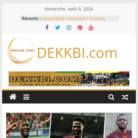
Passer
dimanche, août 9, 2026
au
Récents :
Assemblée nationale / Session
contenu
extraordinaire: Six commissions
d’enquête à l’ordre du jour ce lundi
Colombie: investiture du président
de la Espriella
DEKKBI.com
Bénin: Patrice Talon élu président
du Sénat, moins de trois mois
après son départ du pouvoir
Moyen-Orient: l’Arabie saoudite, le
Pakistan et la Turquie signent un
accord de défense
RD Congo: Kinshasa interdit les
exportations de cuivre et de cobalt
concentrés pour valoriser sa
production