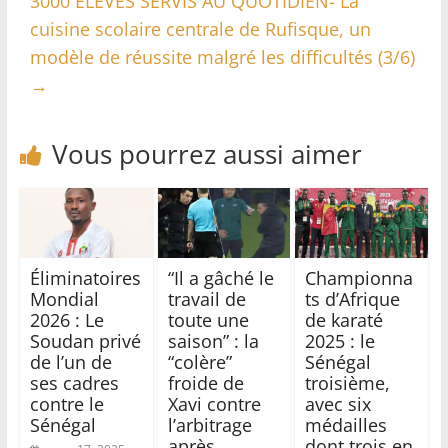
3000 ELEVES SERVIS AU QUOTIDIEN- La
cuisine scolaire centrale de Rufisque, un
modèle de réussite malgré les difficultés (3/6)
→
Vous pourrez aussi aimer
Éliminatoires
“Il a gâché le
Championna
Mondial
travail de
ts d’Afrique
2026 : Le
toute une
de karaté
Soudan privé
saison” : la
2025 : le
de l’un de
“colère”
Sénégal
ses cadres
froide de
troisième,
contre le
Xavi contre
avec six
Sénégal
l’arbitrage
médailles
après
dont trois en