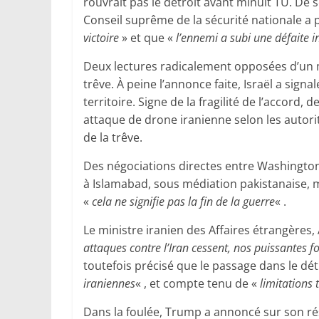
rouvrait pas le détroit avant minuit TU. De 
Conseil suprême de la sécurité nationale a
victoire
» et que «
l’ennemi a subi une défaite i
Deux lectures radicalement opposées d’un mêm
trêve. À peine l’annonce faite, Israël a signa
territoire. Signe de la fragilité de l’accord
attaque de drone iranienne selon les autori
de la trêve.
Des négociations directes entre Washington
à Islamabad, sous médiation pakistanaise, 
«
cela ne signifie pas la fin de la guerre
« .
Le ministre iranien des Affaires étrangères,
attaques contre l’Iran cessent, nos puissantes 
toutefois précisé que le passage dans le détr
iraniennes
« , et compte tenu de «
limitations
Dans la foulée, Trump a annoncé sur son rés