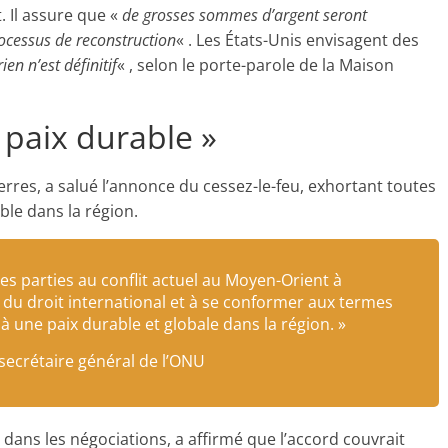
. Il assure que «
de grosses sommes d’argent seront
ocessus de reconstruction
« . Les États-Unis envisagent des
rien n’est définitif
« , selon le porte-parole de la Maison
 paix durable »
rres, a salué l’annonce du cessez-le-feu, exhortant toutes
ble dans la région.
es parties au conflit actuel au Moyen-Orient à
u du droit international et à se conformer aux termes
e à une paix durable et globale dans la région. »
secrétaire général de l’ONU
 dans les négociations, a affirmé que l’accord couvrait