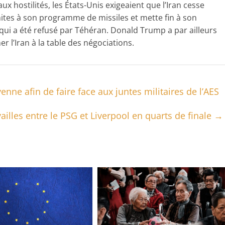
x hostilités, les États-Unis exigeaient que l’Iran cesse
ites à son programme de missiles et mette fin à son
qui a été refusé par Téhéran. Donald Trump a par ailleurs
r l’Iran à la table des négociations.
enne afin de faire face aux juntes militaires de l’AES
ailles entre le PSG et Liverpool en quarts de finale
→