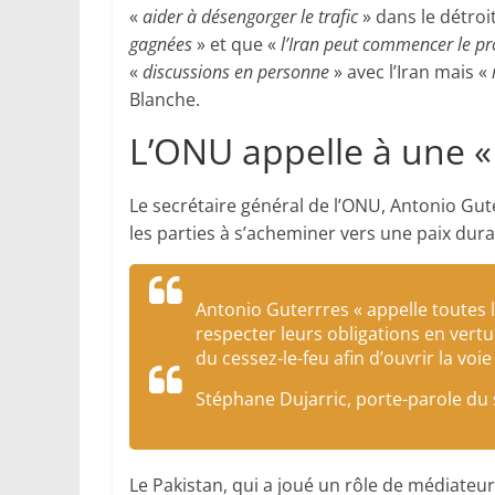
«
aider à désengorger le trafic
» dans le détroit
gagnées
» et que «
l’Iran peut commencer le pr
«
discussions en personne
» avec l’Iran mais «
Blanche.
L’ONU appelle à une «
Le secrétaire général de l’ONU, Antonio Gute
les parties à s’acheminer vers une paix dura
Antonio Guterrres « appelle toutes l
respecter leurs obligations en vert
du cessez-le-feu afin d’ouvrir la voi
Stéphane Dujarric, porte-parole du 
Le Pakistan, qui a joué un rôle de médiateur