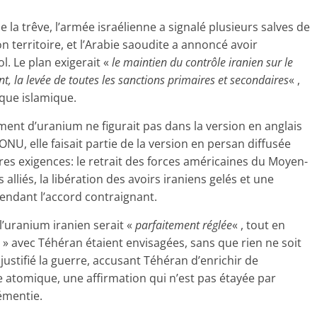
e la trêve, l’armée israélienne a signalé plusieurs salves de
on territoire, et l’Arabie saoudite a annoncé avoir
l. Le plan exigerait «
le maintien du contrôle iranien sur le
nt, la levée de toutes les sanctions primaires et secondaires
« ,
que islamique.
ment d’uranium ne figurait pas dans la version en anglais
NU, elle faisait partie de la version en persan diffusée
tres exigences: le retrait des forces américaines du Moyen-
s alliés, la libération des avoirs iraniens gelés et une
rendant l’accord contraignant.
’uranium iranien serait «
parfaitement réglée
« , tout en
» avec Téhéran étaient envisagées, sans que rien ne soit
 justifié la guerre, accusant Téhéran d’enrichir de
 atomique, une affirmation qui n’est pas étayée par
démentie.