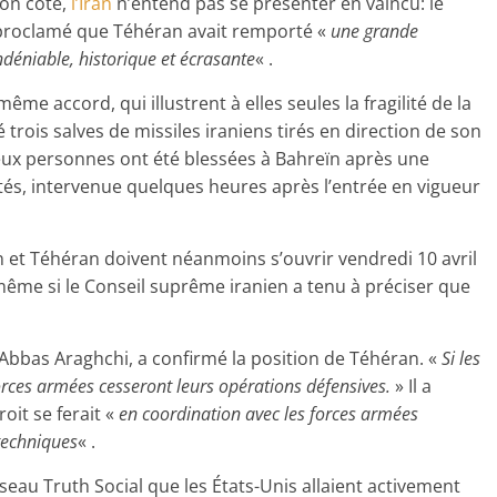
son côté,
l’Iran
n’entend pas se présenter en vaincu: le
 proclamé que Téhéran avait remporté «
une grande
ndéniable, historique et écrasante
« .
e accord, qui illustrent à elles seules la fragilité de la
lé trois salves de missiles iraniens tirés en direction de son
, deux personnes ont été blessées à Bahreïn après une
tés, intervenue quelques heures après l’entrée en vigueur
 et Téhéran doivent néanmoins s’ouvrir vendredi 10 avril
même si le Conseil suprême iranien a tenu à préciser que
 Abbas Araghchi, a confirmé la position de Téhéran. «
Si les
forces armées cesseront leurs opérations défensives.
» Il a
oit se ferait «
en coordination avec les forces armées
 techniques
« .
eau Truth Social que les États-Unis allaient activement