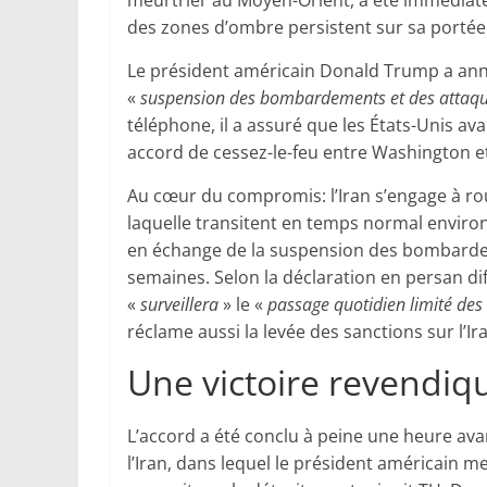
meurtrier au Moyen-Orient, a été immédiat
des zones d’ombre persistent sur sa portée 
Le président américain Donald Trump a annon
«
suspension des bombardements et des attaque
téléphone, il a assuré que les États-Unis a
accord de cessez-le-feu entre Washington e
Au cœur du compromis: l’Iran s’engage à rou
laquelle transitent en temps normal environ
en échange de la suspension des bombarde
semaines. Selon la déclaration en persan di
«
surveillera
» le «
passage quotidien limité des
réclame aussi la levée des sanctions sur l’Ir
Une victoire revendiq
L’accord a été conclu à peine une heure av
l’Iran, dans lequel le président américain m