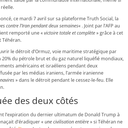
ement salué par la communauté internationale, même si
réelle.
cé, ce mardi 7 avril sur sa plateforme Truth Social, la
s contre l’Iran pendant deux semaines
« . Joint par l’AFP au
vaient remporté une «
victoire totale et complète
» grâce à cet
t Téhéran.
vrir le détroit d’Ormuz, voie maritime stratégique par
 20% du pétrole brut et du gaz naturel liquéfié mondiaux,
ments américains et israéliens pendant deux
ffusée par les médias iraniens, l’armée iranienne
 navires
» dans le détroit pendant le cessez-le-feu. Elle
an.
uée des deux côtés
ant l’expiration du dernier ultimatum de Donald Trump à
enaçait d’éradiquer «
une civilisation entière
» si Téhéran ne