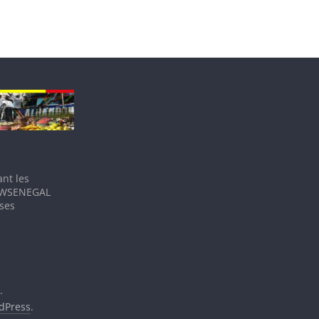
nt les
IEWSENEGAL
 ses
.
dPress
.