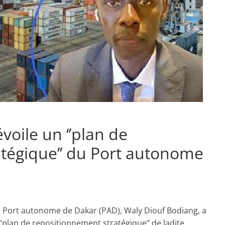
oile un ‘’plan de
tégique’’ du Port autonome
du Port autonome de Dakar (PAD), Waly Diouf Bodiang, a
’plan de repositionnement stratégique’’ de ladite