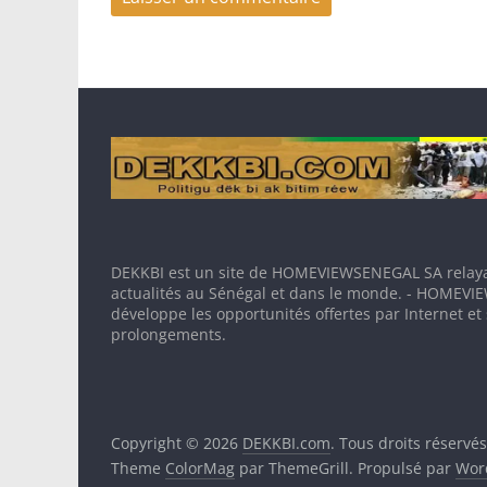
DEKKBI est un site de HOMEVIEWSENEGAL SA relaya
actualités au Sénégal et dans le monde. - HOMEV
développe les opportunités offertes par Internet et
prolongements.
Copyright © 2026
DEKKBI.com
. Tous droits réservés
Theme
ColorMag
par ThemeGrill. Propulsé par
Wor