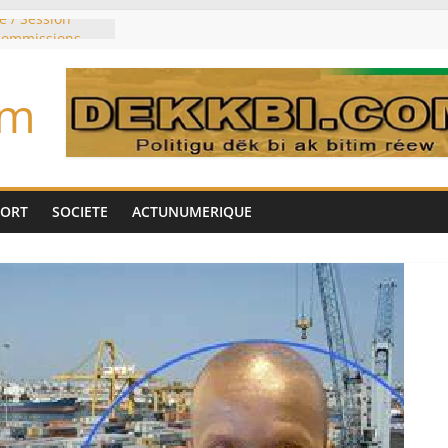
e / Session
 commissions
du jour ce lundi
re du président
om
n élu président
trois mois
u pouvoir
bie saoudite, le
uie signent un
PORT
SOCIETE
ACTUNUMERIQUE
interdit les
vre et de cobalt
oriser sa