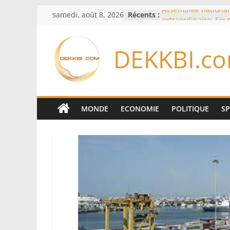
Passer
samedi, août 8, 2026
Récents :
Assemblée national
au
extraordinaire: Six
d’enquête à l’ordre 
contenu
Colombie: investitu
DEKKBI.c
de la Espriella
Bénin: Patrice Talo
du Sénat, moins de 
après son départ d
Moyen-Orient: l’Ara
Pakistan et la Turq
MONDE
ECONOMIE
POLITIQUE
S
accord de défense
RD Congo: Kinshasa 
exportations de cui
concentrés pour val
production