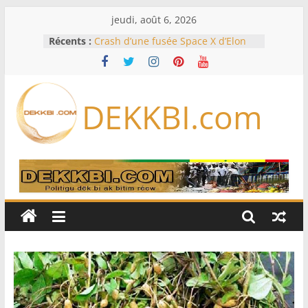
Passer
jeudi, août 6, 2026
au
Récents :
Crash d’une fusée Space X d’Elon
contenu
Musk sur la Lune: entre pollution
spatiale et ouverture sur la
formation des systèmes planétaires
Équipe nationale : Souleymane
DEKKBI.com
Diallo devrait assurer l’intérim des
Lions en septembre
Mondial 2026 – L’exode sur les
bancs africains : Sept
sélectionneurs sur 10 déjà partis
Sécheresse: Faut-il stocker l’eau?
À Ceuta, le bilan des morts monte à
75 côté espagnol, 11 côté marocain