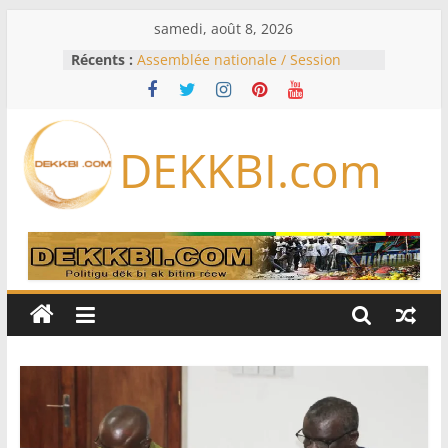
Passer
samedi, août 8, 2026
au
Récents :
Assemblée nationale / Session
contenu
extraordinaire: Six commissions
d’enquête à l’ordre du jour ce lundi
Colombie: investiture du président
de la Espriella
DEKKBI.com
Bénin: Patrice Talon élu président
du Sénat, moins de trois mois
après son départ du pouvoir
Moyen-Orient: l’Arabie saoudite, le
Pakistan et la Turquie signent un
accord de défense
RD Congo: Kinshasa interdit les
exportations de cuivre et de cobalt
concentrés pour valoriser sa
production