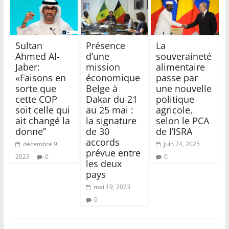
Sultan
Présence
La
Ahmed Al-
d’une
souveraineté
Jaber:
mission
alimentaire
«Faisons en
économique
passe par
sorte que
Belge à
une nouvelle
cette COP
Dakar du 21
politique
soit celle qui
au 25 mai :
agricole,
ait changé la
la signature
selon le PCA
donne’’
de 30
de l’ISRA
accords
décembre 9,
juin 24, 2025
prévue entre
2023
0
0
les deux
pays
mai 19, 2023
0