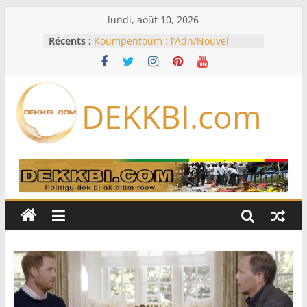
Passer
lundi, août 10, 2026
au
Récents :
Koumpentoum : l’Adn/Nouvel
contenu
horizon veut fédérer les forces du
Niani
En Zambie, le bilan économique du
président « HH » à l’épreuve des
DEKKBI.com
urnes
Éclipse solaire du 12 août: les
meilleurs endroits pour l’observer
en Europe, en Amérique du Nord
et en Afrique
États-Unis: à court de munitions, le
Pentagone demande à l’industrie
de l’armement d’accélérer sa
production
États-Unis: 30 ans après le meurtre
de Tupac Shakur, un ex-chef de
gang devant la justice lors d’un
procès historique