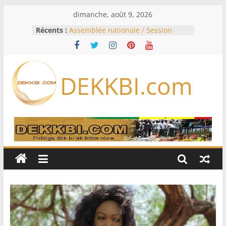
Passer
dimanche, août 9, 2026
au
Récents :
Assemblée nationale / Session
contenu
extraordinaire: Six commissions
d’enquête à l’ordre du jour ce lundi
Colombie: investiture du président
de la Espriella
DEKKBI.com
Bénin: Patrice Talon élu président
du Sénat, moins de trois mois
après son départ du pouvoir
Moyen-Orient: l’Arabie saoudite, le
Pakistan et la Turquie signent un
accord de défense
RD Congo: Kinshasa interdit les
exportations de cuivre et de cobalt
concentrés pour valoriser sa
production