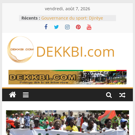
Passer
vendredi, août 7, 2026
au
Récents :
Gouvernance du sport: Djirèye
contenu
Clotilde Coly lance un pacte de
performance avec les fédérations
sénégalaises
Assemblée nationale / Session
DEKKBI.com
extraordinaire: Six commissions
d’enquête à l’ordre du jour ce lundi
Dette, FMI, notation: les dessous de
l’effondrement des IDE au
Sénégal…comment le Sénégal est
passé de 3 milliards à 37 millions
de dollars
61e Grand Prix du chef de l’Etat : Ce
sera « hippiques » à Thiès
TAS dénonce la duplicité de la
majorité parlementaire