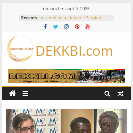
Passer
dimanche, août 9, 2026
au
Récents :
Assemblée nationale / Session
contenu
extraordinaire: Six commissions
d’enquête à l’ordre du jour ce lundi
Colombie: investiture du président
de la Espriella
DEKKBI.com
Bénin: Patrice Talon élu président
du Sénat, moins de trois mois
après son départ du pouvoir
Moyen-Orient: l’Arabie saoudite, le
Pakistan et la Turquie signent un
accord de défense
RD Congo: Kinshasa interdit les
exportations de cuivre et de cobalt
concentrés pour valoriser sa
production