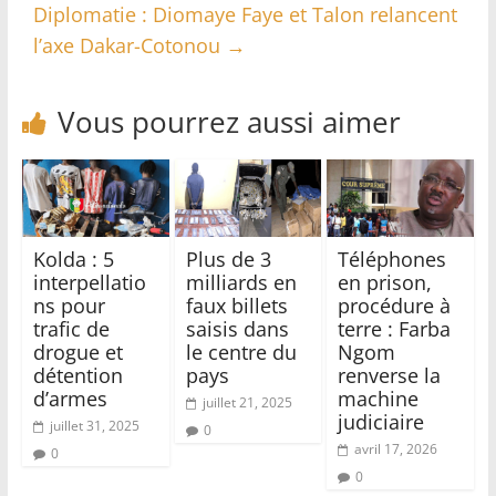
Diplomatie : Diomaye Faye et Talon relancent
l’axe Dakar-Cotonou
→
Vous pourrez aussi aimer
Kolda : 5
Plus de 3
Téléphones
interpellatio
milliards en
en prison,
ns pour
faux billets
procédure à
trafic de
saisis dans
terre : Farba
drogue et
le centre du
Ngom
détention
pays
renverse la
d’armes
machine
juillet 21, 2025
judiciaire
juillet 31, 2025
0
avril 17, 2026
0
0