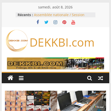
Passer
samedi, août 8, 2026
au
Récents :
Assemblée nationale / Session
contenu
extraordinaire: Six commissions
d’enquête à l’ordre du jour ce lundi
Colombie: investiture du président
de la Espriella
DEKKBI.com
Bénin: Patrice Talon élu président
du Sénat, moins de trois mois
après son départ du pouvoir
Moyen-Orient: l’Arabie saoudite, le
Pakistan et la Turquie signent un
accord de défense
RD Congo: Kinshasa interdit les
exportations de cuivre et de cobalt
concentrés pour valoriser sa
production