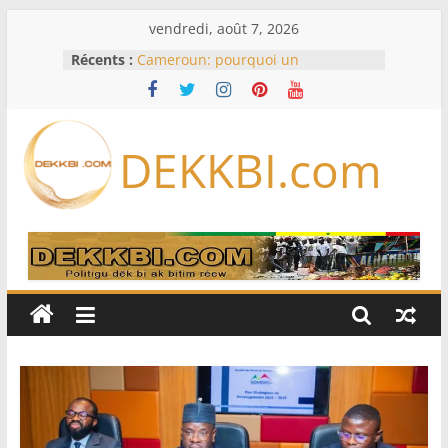
Passer
vendredi, août 7, 2026
au
Récents :
Cameroun: pourquoi un
contenu
remaniement au sommet de
l’armée alors que Paul Biya est hors
du pays
Meta se lance sur le marché des
DEKKBI.com
logiciels écrits par l’IA, dominé par
Anthropic et OpenAI
Bourse : l’Europe bat toujours des
records dans l’espoir d’un accord
Disney s’associe à TikTok pour tirer
davantage profit de ses univers
légendaires
France – Algérie: l’affaire Mehdi
Laribi relance la coopération
policière contre le narcotrafic