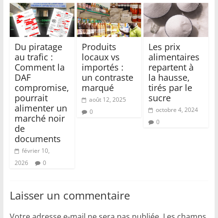
Du piratage
Produits
Les prix
au trafic :
locaux vs
alimentaires
Comment la
importés :
repartent à
DAF
un contraste
la hausse,
compromise,
marqué
tirés par le
pourrait
sucre
août 12, 2025
alimenter un
octobre 4, 2024
0
marché noir
0
de
documents
février 10,
2026
0
Laisser un commentaire
Votre adresse e-mail ne sera pas publiée.
Les champs