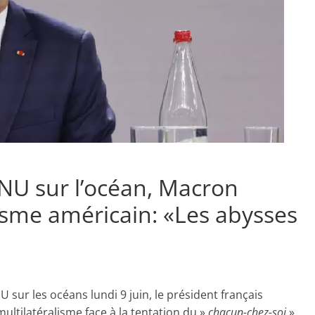
ONU sur l’océan, Macron
lisme américain: «Les abysses
 sur les océans lundi 9 juin, le président français
ltilatéralisme face à la tentation du »
chacun-chez-soi
».