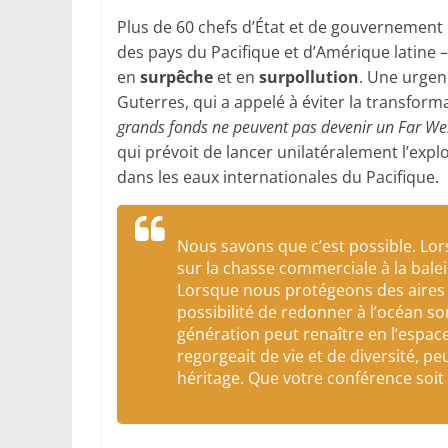
Plus de 60 chefs d’État et de gouvernement
des pays du Pacifique et d’Amérique latine –
en
surpêche
et en
surpollution
. Une urgenc
Guterres, qui a appelé à éviter la transform
grands fonds ne peuvent pas devenir un Far W
qui prévoit de lancer unilatéralement l’explo
dans les eaux internationales du Pacifique.
Nous savons que c’est possible. L
sur la chasse commerciale à la balei
Lorsque nous protégeons des aires m
possibilité de redonner à l’océan s
génération peut renaître en l’espac
regorgeait de vie et de diversité, p
héritage. Que votre conférence soit