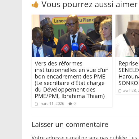
Vous pourrez aussi aimer
Vers des réformes
Reprise
institutionnelles en vue d’un
SENELE
bon encadrement des PME
Harouna
(Le secrétaire d’État chargé
SONKO
du Développement des
avril 28,
PME/PMI, Ibrahima Thiam)
mars 11, 2026
0
Laisser un commentaire
Votre adresse e-mail ne sera pas publiée.
Les