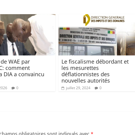
 de WAE par
Le fiscalisme débordant et
C: comment
les mesurettes
 DIA a convaincu
déflationnistes des
nouvelles autorités
 2026
0
juillet 29, 2024
0
 champs obligatoires sont indiqués avec
*