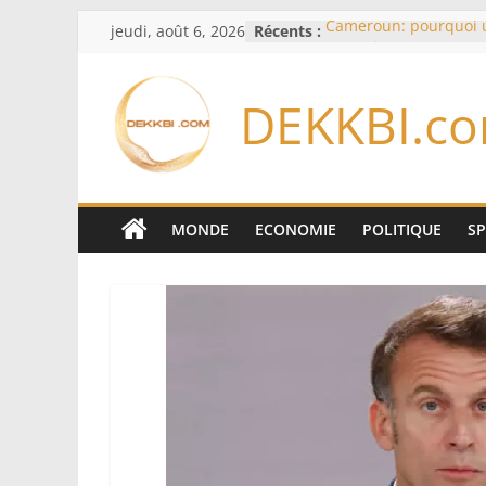
Passer
jeudi, août 6, 2026
Récents :
Cameroun: pourquoi 
au
remaniement au som
l’armée alors que Paul
contenu
du pays
DEKKBI.c
Meta se lance sur le 
logiciels écrits par l’
Anthropic et OpenAI
Bourse : l’Europe bat 
records dans l’espoir 
Disney s’associe à Tik
MONDE
ECONOMIE
POLITIQUE
S
davantage profit de s
légendaires
France – Algérie: l’aff
Laribi relance la coop
policière contre le nar