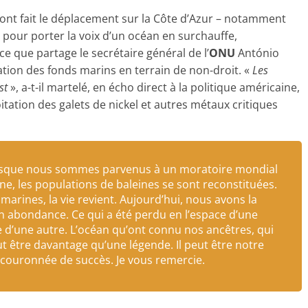
 ont fait le déplacement sur la Côte d’Azur – notamment
 pour porter la voix d’un océan en surchauffe,
e que partage le secrétaire général de l’
ONU
António
ation des fonds marins en terrain de non-droit. «
Les
est
», a-t-il martelé, en écho direct à la politique américaine,
itation des galets de nickel et autres métaux critiques
orsque nous sommes parvenus à un moratoire mondial
ne, les populations de baleines se sont reconstituées.
arines, la vie revient. Aujourd’hui, nous avons la
on abondance. Ce qui a été perdu en l’espace d’une
e d’une autre. L’océan qu’ont connu nos ancêtres, qui
eut être davantage qu’une légende. Il peut être notre
 couronnée de succès. Je vous remercie.