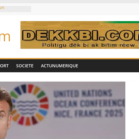
un
met de
 Biya est hors
om
marché des
IA, dominé par
toujours des
d’un accord
Tok pour tirer
PORT
SOCIETE
ACTUNUMERIQUE
es univers
aire Mehdi
ération
cotrafic