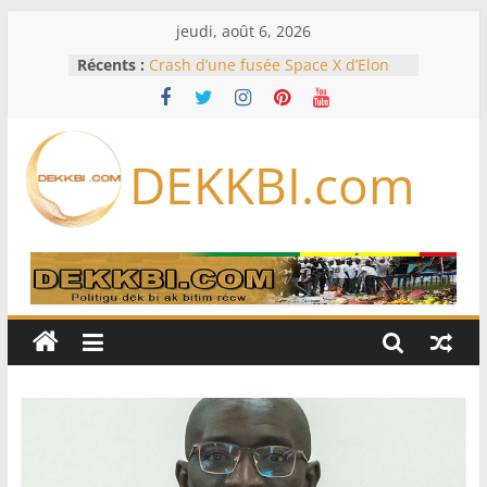
Passer
jeudi, août 6, 2026
au
Récents :
Crash d’une fusée Space X d’Elon
contenu
Musk sur la Lune: entre pollution
spatiale et ouverture sur la
formation des systèmes planétaires
Équipe nationale : Souleymane
DEKKBI.com
Diallo devrait assurer l’intérim des
Lions en septembre
Mondial 2026 – L’exode sur les
bancs africains : Sept
sélectionneurs sur 10 déjà partis
Sécheresse: Faut-il stocker l’eau?
À Ceuta, le bilan des morts monte à
75 côté espagnol, 11 côté marocain