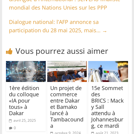
mondial des Nations Unies sur les PPP
Dialogue national: l’AFP annonce sa
participation du 28 mai 2025, mais…
→
Vous pourrez aussi aimer
1ère édition
Un projet de
15e Sommet
du colloque
commerce
des
«IA pour
entre Dakar
BRICS : Mack
tous» à
et Bamako
y Sall
Dakar
lancé à
attendu à
Tambacound
Johannesbur
avril 25, 2025
a
g, ce mardi
0
octobre 9, 2024
août 21, 2023