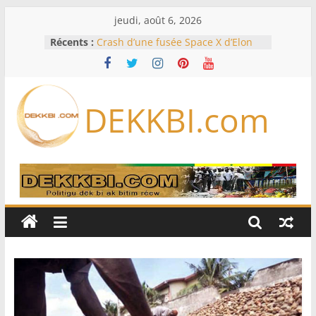
Passer
jeudi, août 6, 2026
au
Récents :
Crash d’une fusée Space X d’Elon
contenu
Musk sur la Lune: entre pollution
spatiale et ouverture sur la
formation des systèmes planétaires
Équipe nationale : Souleymane
DEKKBI.com
Diallo devrait assurer l’intérim des
Lions en septembre
Mondial 2026 – L’exode sur les
bancs africains : Sept
sélectionneurs sur 10 déjà partis
Sécheresse: Faut-il stocker l’eau?
À Ceuta, le bilan des morts monte à
75 côté espagnol, 11 côté marocain