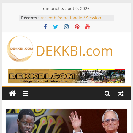
Passer
dimanche, août 9, 2026
au
Récents :
Assemblée nationale / Session
contenu
extraordinaire: Six commissions
d’enquête à l’ordre du jour ce lundi
Colombie: investiture du président
de la Espriella
DEKKBI.com
Bénin: Patrice Talon élu président
du Sénat, moins de trois mois
après son départ du pouvoir
Moyen-Orient: l’Arabie saoudite, le
Pakistan et la Turquie signent un
accord de défense
RD Congo: Kinshasa interdit les
exportations de cuivre et de cobalt
concentrés pour valoriser sa
production