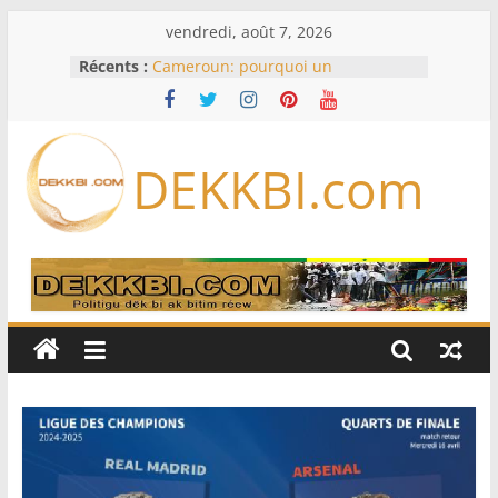
Passer
vendredi, août 7, 2026
au
Récents :
Cameroun: pourquoi un
contenu
remaniement au sommet de
l’armée alors que Paul Biya est hors
du pays
Meta se lance sur le marché des
DEKKBI.com
logiciels écrits par l’IA, dominé par
Anthropic et OpenAI
Bourse : l’Europe bat toujours des
records dans l’espoir d’un accord
Disney s’associe à TikTok pour tirer
davantage profit de ses univers
légendaires
France – Algérie: l’affaire Mehdi
Laribi relance la coopération
policière contre le narcotrafic