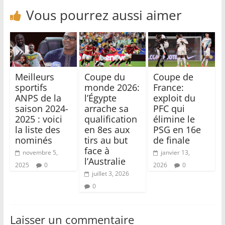
Vous pourrez aussi aimer
Meilleurs
Coupe du
Coupe de
sportifs
monde 2026:
France:
ANPS de la
l’Égypte
exploit du
saison 2024-
arrache sa
PFC qui
2025 : voici
qualification
élimine le
la liste des
en 8es aux
PSG en 16e
nominés
tirs au but
de finale
face à
novembre 5,
janvier 13,
l’Australie
2025
0
2026
0
juillet 3, 2026
0
Laisser un commentaire