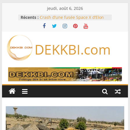
Passer
jeudi, août 6, 2026
au
Récents :
Crash d’une fusée Space X d’Elon
contenu
Musk sur la Lune: entre pollution
spatiale et ouverture sur la
formation des systèmes planétaires
Équipe nationale : Souleymane
DEKKBI.com
Diallo devrait assurer l’intérim des
Lions en septembre
Mondial 2026 – L’exode sur les
bancs africains : Sept
sélectionneurs sur 10 déjà partis
Sécheresse: Faut-il stocker l’eau?
À Ceuta, le bilan des morts monte à
75 côté espagnol, 11 côté marocain