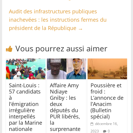
Audit des infrastructures publiques
inachevées : les instructions fermes du
président de la République
→
Vous pourrez aussi aimer
Saint-Louis :
Affaire Amy
Poussière et
57 candidats
Ndiaye
froid :
à
Gniby : les
L’annonce de
l’émigration
deux
l’Anacim
irrégulière
députés du
(Bulletin
interpellés
PUR libérés,
spécial)
par la Marine
la
décembre 16,
nationale
surprenante
2023
0