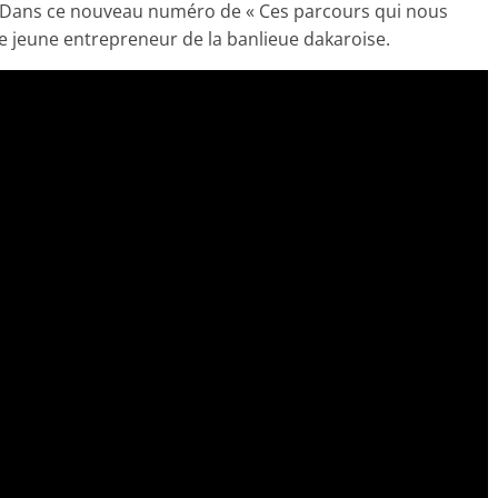
té. Dans ce nouveau numéro de « Ces parcours qui nous
ce jeune entrepreneur de la banlieue dakaroise.