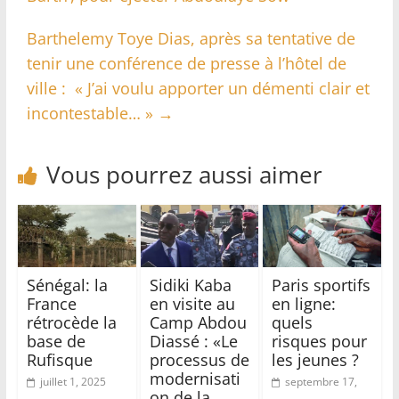
Barthelemy Toye Dias, après sa tentative de
tenir une conférence de presse à l’hôtel de
ville : « J’ai voulu apporter un démenti clair et
incontestable… »
→
Vous pourrez aussi aimer
Sénégal: la
Sidiki Kaba
Paris sportifs
France
en visite au
en ligne:
rétrocède la
Camp Abdou
quels
base de
Diassé : «Le
risques pour
Rufisque
processus de
les jeunes ?
modernisati
juillet 1, 2025
septembre 17,
on de la