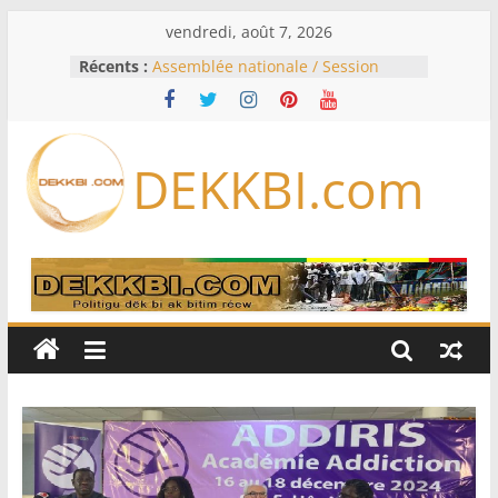
Passer
vendredi, août 7, 2026
au
Récents :
Assemblée nationale / Session
contenu
extraordinaire: Six commissions
d’enquête à l’ordre du jour ce lundi
Colombie: investiture du président
de la Espriella
DEKKBI.com
Bénin: Patrice Talon élu président
du Sénat, moins de trois mois
après son départ du pouvoir
Moyen-Orient: l’Arabie saoudite, le
Pakistan et la Turquie signent un
accord de défense
RD Congo: Kinshasa interdit les
exportations de cuivre et de cobalt
concentrés pour valoriser sa
production