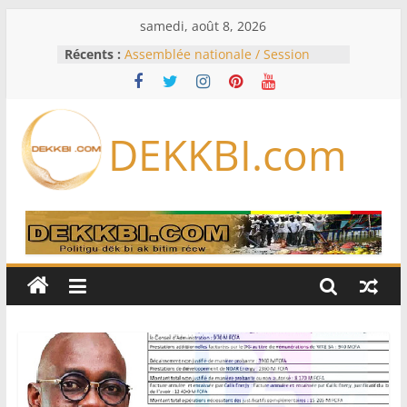
Passer
samedi, août 8, 2026
au
Récents :
Assemblée nationale / Session
contenu
extraordinaire: Six commissions
d’enquête à l’ordre du jour ce lundi
Colombie: investiture du président
de la Espriella
DEKKBI.com
Bénin: Patrice Talon élu président
du Sénat, moins de trois mois
après son départ du pouvoir
Moyen-Orient: l’Arabie saoudite, le
Pakistan et la Turquie signent un
accord de défense
RD Congo: Kinshasa interdit les
exportations de cuivre et de cobalt
concentrés pour valoriser sa
production