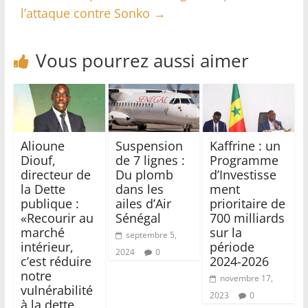
l’attaque contre Sonko
→
Vous pourrez aussi aimer
Alioune
Suspension
Kaffrine : un
Diouf,
de 7 lignes :
Programme
directeur de
Du plomb
d’Investisse
la Dette
dans les
ment
publique :
ailes d’Air
prioritaire de
«Recourir au
Sénégal
700 milliards
marché
sur la
septembre 5,
intérieur,
période
2024
0
c’est réduire
2024-2026
notre
novembre 17,
vulnérabilité
2023
0
à la dette