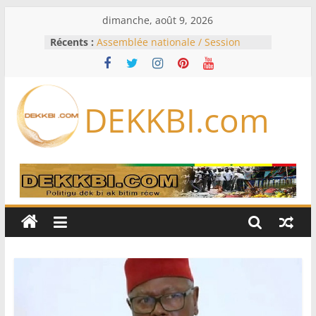
Passer
dimanche, août 9, 2026
au
Récents :
Assemblée nationale / Session
contenu
extraordinaire: Six commissions
d’enquête à l’ordre du jour ce lundi
Colombie: investiture du président
de la Espriella
DEKKBI.com
Bénin: Patrice Talon élu président
du Sénat, moins de trois mois
après son départ du pouvoir
Moyen-Orient: l’Arabie saoudite, le
Pakistan et la Turquie signent un
accord de défense
RD Congo: Kinshasa interdit les
exportations de cuivre et de cobalt
concentrés pour valoriser sa
production