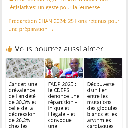
législatives: un geste pour la jeunesse
Préparation CHAN 2024: 25 lions retenus pour
une préparation
→
Vous pourrez aussi aimer
Cancer: une
FADP 2025 :
Découverte
prévalence
le CDEPS
d’un lien
de l’anxiété
dénonce une
entre les
de 30,3% et
répartition «
mutations
celle de la
inique et
des globules
dépression
illégale » et
blancs et les
de 26,2%
convoque
arythmies
chez les
une
cardiaques