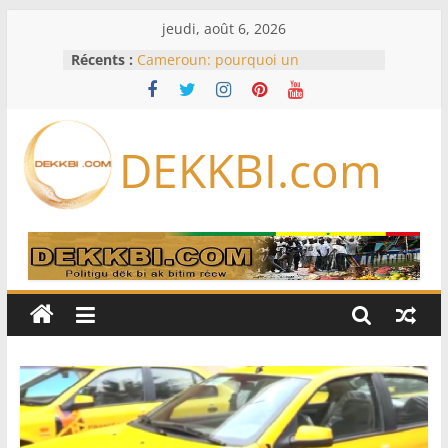
Passer
jeudi, août 6, 2026
au
Récents :
Cameroun: pourquoi un
contenu
remaniement au sommet de
l’armée alors que Paul Biya est hors
du pays
Meta se lance sur le marché des
DEKKBI.com
logiciels écrits par l’IA, dominé par
Anthropic et OpenAI
Bourse : l’Europe bat toujours des
records dans l’espoir d’un accord
Disney s’associe à TikTok pour tirer
davantage profit de ses univers
légendaires
France – Algérie: l’affaire Mehdi
Laribi relance la coopération
policière contre le narcotrafic