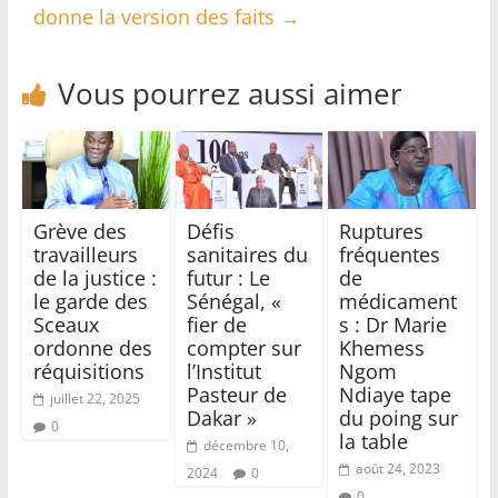
donne la version des faits
→
Vous pourrez aussi aimer
Grève des
Défis
Ruptures
travailleurs
sanitaires du
fréquentes
de la justice :
futur : Le
de
le garde des
Sénégal, «
médicament
Sceaux
fier de
s : Dr Marie
ordonne des
compter sur
Khemess
réquisitions
l’Institut
Ngom
Pasteur de
Ndiaye tape
juillet 22, 2025
Dakar »
du poing sur
0
la table
décembre 10,
août 24, 2023
2024
0
0