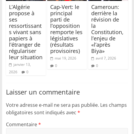
L’Algérie
Cap-Vert: le
Cameroun:
propose à
principal
derrière la
ses
parti de
révision de
ressortissant
l’opposition
la
s vivant sans
remporte les
Constitution,
papiers à
législatives
l’enjeu de
l’étranger de
(résultats
«l’après
régulariser
provisoires)
Biya»
leur situation
mai 19, 2026
avril 7, 2026
janvier 13,
0
0
2026
0
Laisser un commentaire
Votre adresse e-mail ne sera pas publiée.
Les champs
obligatoires sont indiqués avec
*
Commentaire
*