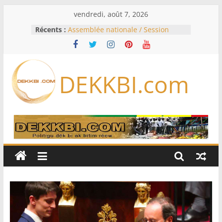
Passer
vendredi, août 7, 2026
au
Récents :
Assemblée nationale / Session
contenu
extraordinaire: Six commissions
d’enquête à l’ordre du jour ce lundi
Colombie: investiture du président
de la Espriella
DEKKBI.com
Bénin: Patrice Talon élu président
du Sénat, moins de trois mois
après son départ du pouvoir
Moyen-Orient: l’Arabie saoudite, le
Pakistan et la Turquie signent un
accord de défense
RD Congo: Kinshasa interdit les
exportations de cuivre et de cobalt
concentrés pour valoriser sa
production