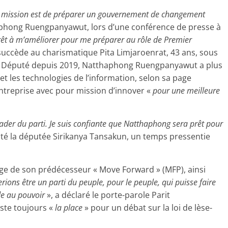
otre mission est de préparer un gouvernement de changement
aphong Ruengpanyawut, lors d’une conférence de presse à
 prêt à m’améliorer pour me préparer au rôle de Premier
i succède au charismatique Pita Limjaroenrat, 43 ans, sous
ans. Député depuis 2019, Natthaphong Ruengpanyawut a plus
et les technologies de l’information, selon sa page
entreprise avec pour mission d’innover «
pour une meilleure
leader du parti. Je suis confiante que Natthaphong sera prêt pour
ôté la députée Sirikanya Tansakun, un temps pressentie
nge de son prédécesseur « Move Forward » (MFP), ainsi
ions être un parti du peuple, pour le peuple, qui puisse faire
de au pouvoir
», a déclaré le porte-parole Parit
iste toujours «
la place
» pour un débat sur la loi de lèse-