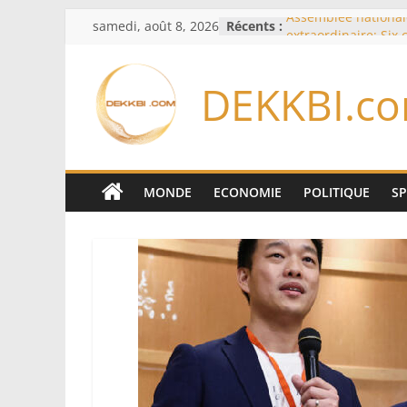
Passer
samedi, août 8, 2026
Récents :
Assemblée national
au
extraordinaire: Six
d’enquête à l’ordre 
contenu
Colombie: investitu
DEKKBI.c
de la Espriella
Bénin: Patrice Talo
du Sénat, moins de 
après son départ d
Moyen-Orient: l’Ara
Pakistan et la Turq
MONDE
ECONOMIE
POLITIQUE
S
accord de défense
RD Congo: Kinshasa 
exportations de cui
concentrés pour val
production