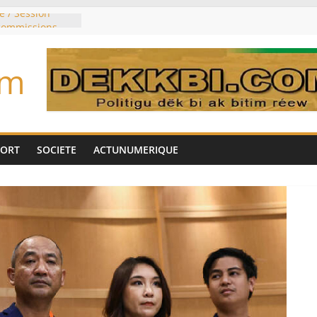
e / Session
 commissions
du jour ce lundi
re du président
om
n élu président
trois mois
u pouvoir
bie saoudite, le
uie signent un
PORT
SOCIETE
ACTUNUMERIQUE
interdit les
vre et de cobalt
oriser sa