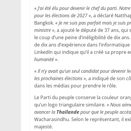
«
J’ai été élu pour devenir le chef du parti. N
pour les élections de 2027
», a déclaré Natth
Bangkok. «
Je ne suis pas parfait mais je suis
ministre
», a ajouté le député de 37 ans, qu
le coup d’une peine d’inéligibilité de dix 
de dix ans d’expérience dans l’informatique 
LinkedIn qui indique qu’il a créé sa propre 
humanité
».
«
Il n’y avait qu’un seul candidat pour devenir 
les prochaines élections
», a indiqué de son c
dans les médias pour prendre le rôle.
Le Parti du peuple conserve la couleur ora
qu’un logo triangulaire similaire. «
Nous aimer
avancer la
Thaïlande
pour que le peuple accè
Wacharasindhu. Selon le représentant, il ex
majesté.