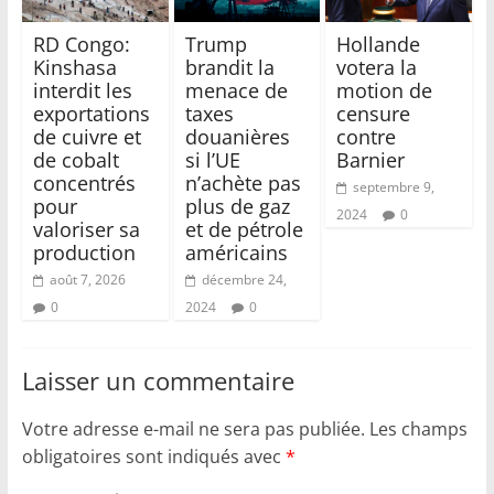
RD Congo:
Trump
Hollande
Kinshasa
brandit la
votera la
interdit les
menace de
motion de
exportations
taxes
censure
de cuivre et
douanières
contre
de cobalt
si l’UE
Barnier
concentrés
n’achète pas
septembre 9,
pour
plus de gaz
2024
0
valoriser sa
et de pétrole
production
américains
août 7, 2026
décembre 24,
0
2024
0
Laisser un commentaire
Votre adresse e-mail ne sera pas publiée.
Les champs
obligatoires sont indiqués avec
*