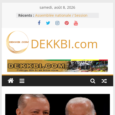
Passer
samedi, août 8, 2026
au
Récents :
Assemblée nationale / Session
contenu
extraordinaire: Six commissions
d’enquête à l’ordre du jour ce lundi
Colombie: investiture du président
de la Espriella
DEKKBI.com
Bénin: Patrice Talon élu président
du Sénat, moins de trois mois
après son départ du pouvoir
Moyen-Orient: l’Arabie saoudite, le
Pakistan et la Turquie signent un
accord de défense
RD Congo: Kinshasa interdit les
exportations de cuivre et de cobalt
concentrés pour valoriser sa
production