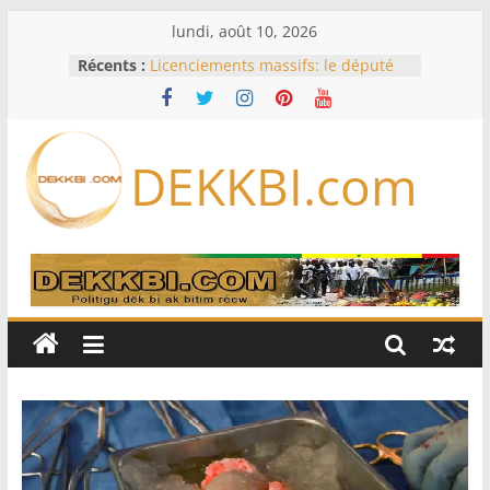
Passer
lundi, août 10, 2026
au
Récents :
Licenciements massifs: le député
contenu
Mbaye DIONE interpelle le
gouvernement sur plus de 30 000
emplois
Or, gaz, pétrole : le nouveau visage
DEKKBI.com
des exportations sénégalaises se
dessine
Session extraordinaire : Sonko
balaie les contestations sur les
pouvoirs du Bureau
Opinion – Alioune Ndoye, maire du
Plateau : Le Parti socialiste n’est
pas à vendre
L’Iran exige pour rouvrir Ormuz
que les Etats-Unis acceptent
« toutes » ses conditions