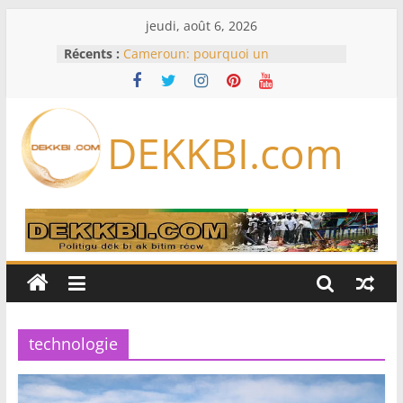
Passer
jeudi, août 6, 2026
au
Récents :
Cameroun: pourquoi un
contenu
remaniement au sommet de
l’armée alors que Paul Biya est hors
du pays
Meta se lance sur le marché des
DEKKBI.com
logiciels écrits par l’IA, dominé par
Anthropic et OpenAI
Bourse : l’Europe bat toujours des
records dans l’espoir d’un accord
Disney s’associe à TikTok pour tirer
davantage profit de ses univers
légendaires
France – Algérie: l’affaire Mehdi
Laribi relance la coopération
policière contre le narcotrafic
technologie