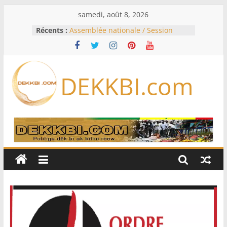
Passer
samedi, août 8, 2026
au
Récents :
Assemblée nationale / Session
contenu
extraordinaire: Six commissions
d’enquête à l’ordre du jour ce lundi
Colombie: investiture du président
de la Espriella
DEKKBI.com
Bénin: Patrice Talon élu président
du Sénat, moins de trois mois
après son départ du pouvoir
Moyen-Orient: l’Arabie saoudite, le
Pakistan et la Turquie signent un
accord de défense
RD Congo: Kinshasa interdit les
exportations de cuivre et de cobalt
concentrés pour valoriser sa
production