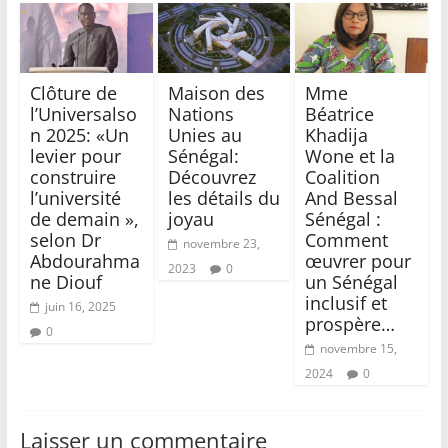
Clôture de
Maison des
Mme
l’Universalso
Nations
Béatrice
n 2025: «Un
Unies au
Khadija
levier pour
Sénégal:
Wone et la
construire
Découvrez
Coalition
l’université
les détails du
And Bessal
de demain »,
joyau
Sénégal :
selon Dr
Comment
novembre 23,
Abdourahma
œuvrer pour
2023
0
ne Diouf
un Sénégal
inclusif et
juin 16, 2025
prospère…
0
novembre 15,
2024
0
Laisser un commentaire