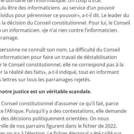
s le domaine de l’informatique. Un coup d’Etat
oulu être des informaticiens au service d’un pouvoir
ividus pour pérenniser ce pouvoir», a-t-il dit. Le leader du
la décision du Conseil constitutionnel. Pour lui, le Conseil
un informaticien. «Je n’ai rien contre l’informaticien.
rrainage.
 personne ne connaît son nom. La difficulté du Conseil
informaticien pour faire un travail de déstabilisation
ar le Conseil constitutionnel, elle ne correspond pas à la
 la réalité des faits», a-t-il indiqué, tout en informant
 lettres sur tous les parrainages rejetés.
otre justice est un véritable scandale.
nseil constitutionnel d’assumer ce qu’il fait, parce
te l’Afrique. Puisqu’il y a des contestations, elle demande
e des décisions politiquement orientées. On nous
le de nos parrains figurent dans le fichier de 2022.
 on ira à l’élection. Le fichier électoral a été taillé sur