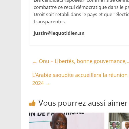
Les candidats «spoliés», comme ils se défini
combattre ce recul démocratique dans le pa
Droit soit rétabli dans le pays et que l’élec
transparentes.
justin@lequotidien.sn
←
Onu – Libertés, bonne gouvernance,…
L’Arabie saoudite accueillera la réuni
2024
→
Vous pourrez aussi aimer