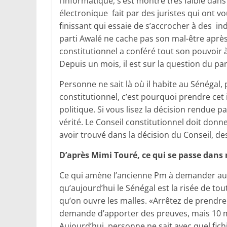
l’informatique, s’est montré très faible dan
électronique fait par des juristes qui ont v
finissant qui essaie de s’accrocher à des ind
parti Awalé ne cache pas son mal-être après 
constitutionnel a conféré tout son pouvoir à 
Depuis un mois, il est sur la question du pa
Personne ne sait là où il habite au Sénégal,
constitutionnel, c’est pourquoi prendre cet 
politique. Si vous lisez la décision rendue p
vérité. Le Conseil constitutionnel doit donner
avoir trouvé dans la décision du Conseil, des
D’après Mimi Touré, ce qui se passe dans n
Ce qui amène l’ancienne Pm à demander au Co
qu’aujourd’hui le Sénégal est la risée de tou
qu’on ouvre les malles. «Arrêtez de prendr
demande d’apporter des preuves, mais 10 mil
Aujourd’hui, personne ne sait avec quel fichier