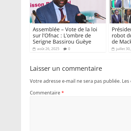
Assemblée – Vote de la loi
Présiden
sur l’Ofnac : L’ombre de
robot d
Serigne Bassirou Guèye
de Mack
août 26, 2025
0
juillet 30
Laisser un commentaire
Votre adresse e-mail ne sera pas publiée.
Les
Commentaire
*