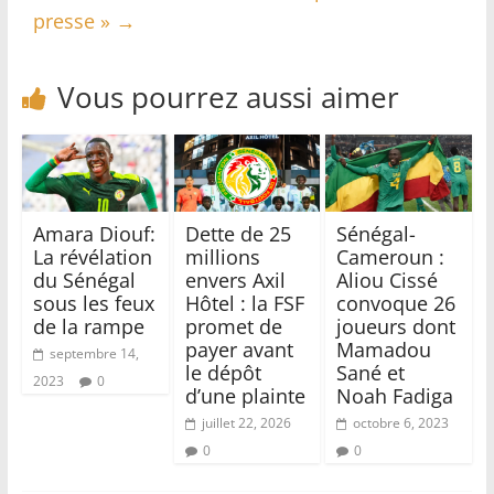
presse »
→
Vous pourrez aussi aimer
Amara Diouf:
Dette de 25
Sénégal-
La révélation
millions
Cameroun :
du Sénégal
envers Axil
Aliou Cissé
sous les feux
Hôtel : la FSF
convoque 26
de la rampe
promet de
joueurs dont
payer avant
Mamadou
septembre 14,
le dépôt
Sané et
2023
0
d’une plainte
Noah Fadiga
juillet 22, 2026
octobre 6, 2023
0
0