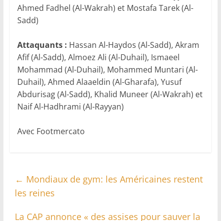
Ahmed Fadhel (Al-Wakrah) et Mostafa Tarek (Al-
Sadd)
Attaquants :
Hassan Al-Haydos (Al-Sadd), Akram
Afif (Al-Sadd), Almoez Ali (Al-Duhail), Ismaeel
Mohammad (Al-Duhail), Mohammed Muntari (Al-
Duhail), Ahmed Alaaeldin (Al-Gharafa), Yusuf
Abdurisag (Al-Sadd), Khalid Muneer (Al-Wakrah) et
Naif Al-Hadhrami (Al-Rayyan)
Avec Footmercato
←
Mondiaux de gym: les Américaines restent
les reines
La CAP annonce « des assises pour sauver la