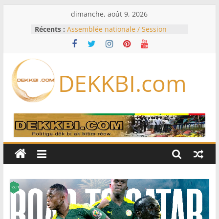
Passer
dimanche, août 9, 2026
au
Récents :
Assemblée nationale / Session
contenu
extraordinaire: Six commissions
d’enquête à l’ordre du jour ce lundi
Colombie: investiture du président
de la Espriella
DEKKBI.com
Bénin: Patrice Talon élu président
du Sénat, moins de trois mois
après son départ du pouvoir
Moyen-Orient: l’Arabie saoudite, le
Pakistan et la Turquie signent un
accord de défense
RD Congo: Kinshasa interdit les
exportations de cuivre et de cobalt
concentrés pour valoriser sa
production