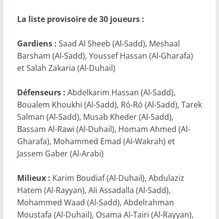
La liste provisoire de 30 joueurs :
Gardiens :
Saad Al Sheeb (Al-Sadd), Meshaal
Barsham (Al-Sadd), Youssef Hassan (Al-Gharafa)
et Salah Zakaria (Al-Duhail)
Défenseurs :
Abdelkarim Hassan (Al-Sadd),
Boualem Khoukhi (Al-Sadd), Ró-Ró (Al-Sadd), Tarek
Salman (Al-Sadd), Musab Kheder (Al-Sadd),
Bassam Al-Rawi (Al-Duhail), Homam Ahmed (Al-
Gharafa), Mohammed Emad (Al-Wakrah) et
Jassem Gaber (Al-Arabi)
Milieux :
Karim Boudiaf (Al-Duhail), Abdulaziz
Hatem (Al-Rayyan), Ali Assadalla (Al-Sadd),
Mohammed Waad (Al-Sadd), Abdelrahman
Moustafa (Al-Duhail), Osama Al-Tairi (Al-Rayyan),