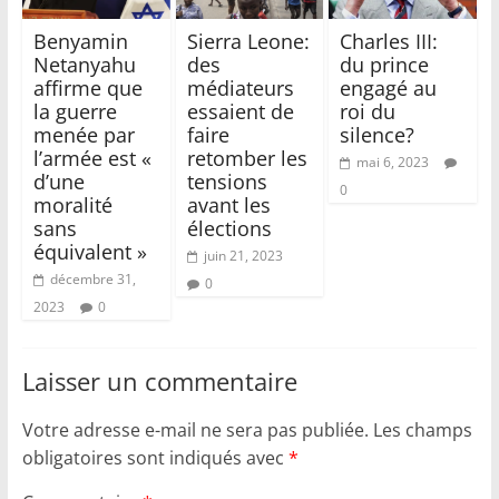
Benyamin
Sierra Leone:
Charles III:
Netanyahu
des
du prince
affirme que
médiateurs
engagé au
la guerre
essaient de
roi du
menée par
faire
silence?
l’armée est «
retomber les
mai 6, 2023
d’une
tensions
0
moralité
avant les
sans
élections
équivalent »
juin 21, 2023
décembre 31,
0
2023
0
Laisser un commentaire
Votre adresse e-mail ne sera pas publiée.
Les champs
obligatoires sont indiqués avec
*