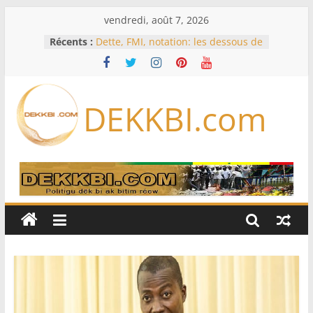
Passer
vendredi, août 7, 2026
au
Récents :
Dette, FMI, notation: les dessous de
contenu
l’effondrement des IDE au
Sénégal…comment le Sénégal est
passé de 3 milliards à 37 millions
de dollars
DEKKBI.com
Bénin: Patrice Talon élu président
du Sénat, moins de trois mois
après son départ du pouvoir
Moyen-Orient: l’Arabie saoudite, le
Pakistan et la Turquie signent un
accord de défense
RD Congo: Kinshasa interdit les
exportations de cuivre et de cobalt
concentrés pour valoriser sa
production
Assemblée nationale / Session
extraordinaire: Six commissions
d’enquête à l’ordre du jour ce lundi