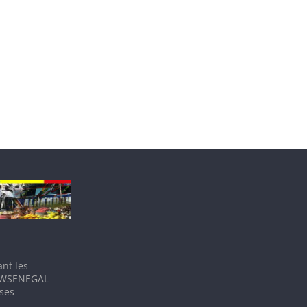
nt les
IEWSENEGAL
 ses