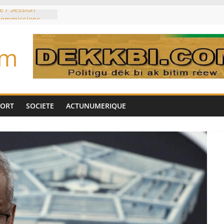
e / Session
 commissions
du jour ce lundi
re du président
om
n élu président
trois mois
u pouvoir
bie saoudite, le
uie signent un
PORT
SOCIETE
ACTUNUMERIQUE
interdit les
vre et de cobalt
oriser sa