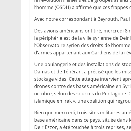
la révolution iraniens et de groupes affiliés 
l’homme (OSDH) a affirmé que ces frappes on
Avec notre correspondant à Beyrouth, Paul K
Des avions américains ont tiré, mercredi 8 
la périphérie est de la ville syrienne de Deir
l’Observatoire syrien des droits de l’homme
d’armes appartenant aux Gardiens de la révol
Une boulangerie et des installations de st
Damas et de Téhéran, a précisé que les miss
stockage vides. Cette attaque intervient apr
drones contre des bases américaine en Syrie
octobre, selon des sources du Pentagone. C
islamique en Irak », une coalition qui regr
Rien que mercredi, trois sites militaires amé
base américaine dans ce pays, située dans l
Deir Ezzor, a été touchée à trois reprises, s