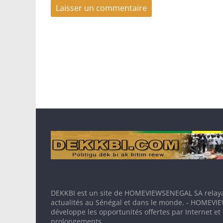
DEKKBI est un site de HOMEVIEWSENEGAL SA relaya
actualités au Sénégal et dans le monde. - HOMEV
développe les opportunités offertes par Internet et
prolongements.