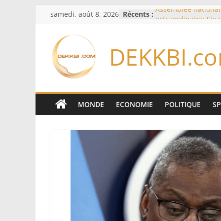
Passer
samedi, août 8, 2026
Récents :
Assemblée national
au
extraordinaire: Six
d’enquête à l’ordre 
contenu
Colombie: investitu
DEKKBI.c
de la Espriella
Bénin: Patrice Talo
du Sénat, moins de 
après son départ d
Moyen-Orient: l’Ara
Pakistan et la Turq
MONDE
ECONOMIE
POLITIQUE
S
accord de défense
RD Congo: Kinshasa 
exportations de cui
concentrés pour val
production