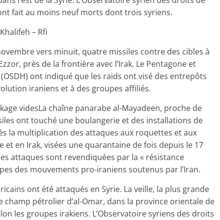
dans l’est de la Syrie. L’Observatoire syrien des droits de
t fait au moins neuf morts dont trois syriens.
halifeh – Rfi
novembre vers minuit, quatre missiles contre des cibles à
 Ezzor, près de la frontière avec l’Irak. Le Pentagone et
 (OSDH) ont indiqué que les raids ont visé des entrepôts
ution iraniens et à des groupes affiliés.
ockage videsLa chaîne panarabe al-Mayadeen, proche de
iles ont touché une boulangerie et des installations de
ès la multiplication des attaques aux roquettes et aux
 et en Irak, visées une quarantaine de fois depuis le 17
es attaques sont revendiquées par la « résistance
oupes des mouvements pro-iraniens soutenus par l’Iran.
ricains ont été attaqués en Syrie. La veille, la plus grande
e champ pétrolier d’al-Omar, dans la province orientale de
elon les groupes irakiens. L’Observatoire syriens des droits