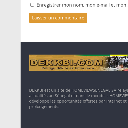
Enregistrer mon nom, mon e-mail et mon 
DEKKBI est un site de HOMEVIEWSENEGAL SA relaya
actualités au Sénégal et dans le monde. - HOMEV
développe les opportunités offertes par Internet et
prolongements.