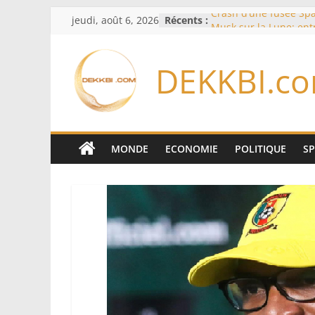
Passer
jeudi, août 6, 2026
Récents :
Crash d’une fusée Spa
au
Musk sur la Lune: ent
spatiale et ouverture 
contenu
formation des systèm
DEKKBI.c
Équipe nationale : S
Diallo devrait assurer 
Lions en septembre
Mondial 2026 – L’exod
bancs africains : Sept
sélectionneurs sur 10 
MONDE
ECONOMIE
POLITIQUE
S
Sécheresse: Faut-il st
À Ceuta, le bilan des
75 côté espagnol, 11 