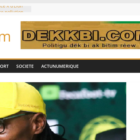
ce X d’Elon
re pollution
sur la
es planétaires
om
ouleymane
l’intérim des
e sur les
déjà partis
PORT
SOCIETE
ACTUNUMERIQUE
ocker l’eau?
 morts monte à
côté marocain