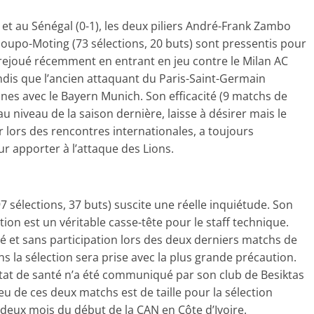
1) et au Sénégal (0-1), les deux piliers André-Frank Zambo
houpo-Moting (73 sélections, 20 buts) sont pressentis pour
 rejoué récemment en entrant en jeu contre le Milan AC
tandis que l’ancien attaquant du Paris-Saint-Germain
es avec le Bayern Munich. Son efficacité (9 matchs de
au niveau de la saison dernière, laisse à désirer mais le
 lors des rencontres internationales, a toujours
ur apporter à l’attaque des Lions.
 sélections, 37 buts) suscite une réelle inquiétude. Son
ion est un véritable casse-tête pour le staff technique.
té et sans participation lors des deux derniers matchs de
ns la sélection sera prise avec la plus grande précaution.
tat de santé n’a été communiqué par son club de Besiktas
eu de ces deux matchs est de taille pour la sélection
deux mois du début de la CAN en Côte d’Ivoire.