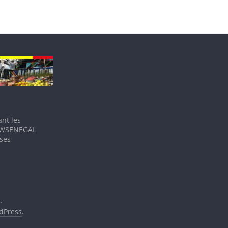
nt les
IEWSENEGAL
 ses
.
dPress
.