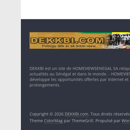
DEKKBI est un site de HOMEVIEWSENEGAL SA relaya
actualités au Sénégal et dans le monde. - HOMEV
développe les opportunités offertes par Internet et
prolongements.
Copyright © 2026
DEKKBI.com
. Tous droits réservés
Theme
ColorMag
par ThemeGrill. Propulsé par
Wor