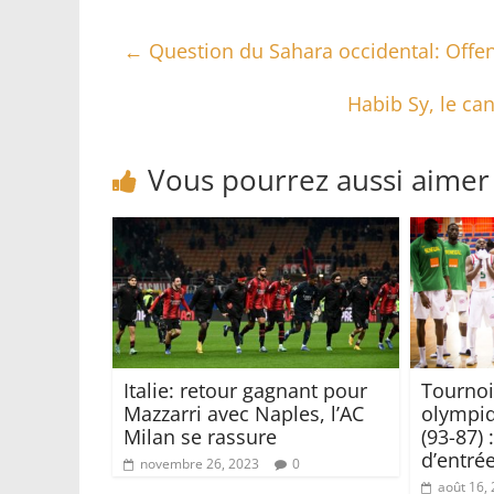
←
Question du Sahara occidental: Offen
Habib Sy, le ca
Vous pourrez aussi aimer
Italie: retour gagnant pour
Tournoi
Mazzarri avec Naples, l’AC
olympiq
Milan se rassure
(93-87) 
d’entrée
novembre 26, 2023
0
août 16,