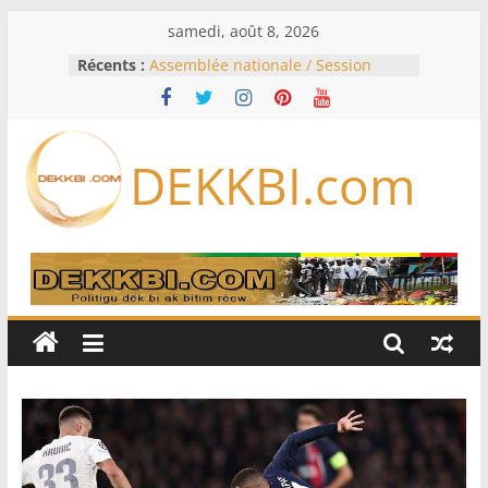
Passer
samedi, août 8, 2026
au
Récents :
Assemblée nationale / Session
contenu
extraordinaire: Six commissions
d’enquête à l’ordre du jour ce lundi
Colombie: investiture du président
de la Espriella
DEKKBI.com
Bénin: Patrice Talon élu président
du Sénat, moins de trois mois
après son départ du pouvoir
Moyen-Orient: l’Arabie saoudite, le
Pakistan et la Turquie signent un
accord de défense
RD Congo: Kinshasa interdit les
exportations de cuivre et de cobalt
concentrés pour valoriser sa
production