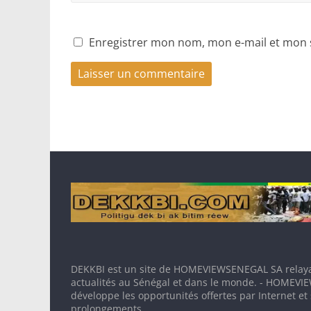
Enregistrer mon nom, mon e-mail et mon 
DEKKBI est un site de HOMEVIEWSENEGAL SA relaya
actualités au Sénégal et dans le monde. - HOMEV
développe les opportunités offertes par Internet et
prolongements.