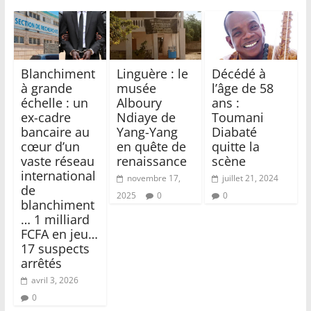
Blanchiment
Linguère : le
Décédé à
à grande
musée
l’âge de 58
échelle : un
Alboury
ans :
ex-cadre
Ndiaye de
Toumani
bancaire au
Yang-Yang
Diabaté
cœur d’un
en quête de
quitte la
vaste réseau
renaissance
scène
international
novembre 17,
juillet 21, 2024
de
2025
0
0
blanchiment
… 1 milliard
FCFA en jeu…
17 suspects
arrêtés
avril 3, 2026
0