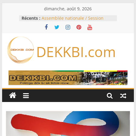
Passer
dimanche, août 9, 2026
au
Récents :
Assemblée nationale / Session
contenu
extraordinaire: Six commissions
d’enquête à l’ordre du jour ce lundi
Colombie: investiture du président
de la Espriella
DEKKBI.com
Bénin: Patrice Talon élu président
du Sénat, moins de trois mois
après son départ du pouvoir
Moyen-Orient: l’Arabie saoudite, le
Pakistan et la Turquie signent un
accord de défense
RD Congo: Kinshasa interdit les
exportations de cuivre et de cobalt
concentrés pour valoriser sa
production