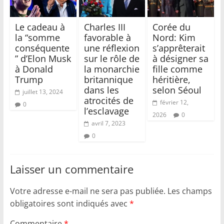
Le cadeau à
Charles III
Corée du
la “somme
favorable à
Nord: Kim
conséquente
une réflexion
s’apprêterait
” d’Elon Musk
sur le rôle de
à désigner sa
à Donald
la monarchie
fille comme
Trump
britannique
héritière,
dans les
selon Séoul
juillet 13, 2024
atrocités de
février 12,
0
l’esclavage
2026
0
avril 7, 2023
0
Laisser un commentaire
Votre adresse e-mail ne sera pas publiée.
Les champs
obligatoires sont indiqués avec
*
Commentaire
*