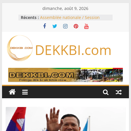
Passer
dimanche, août 9, 2026
au
Récents :
Assemblée nationale / Session
contenu
extraordinaire: Six commissions
d’enquête à l’ordre du jour ce lundi
Colombie: investiture du président
de la Espriella
DEKKBI.com
Bénin: Patrice Talon élu président
du Sénat, moins de trois mois
après son départ du pouvoir
Moyen-Orient: l’Arabie saoudite, le
Pakistan et la Turquie signent un
accord de défense
RD Congo: Kinshasa interdit les
exportations de cuivre et de cobalt
concentrés pour valoriser sa
production