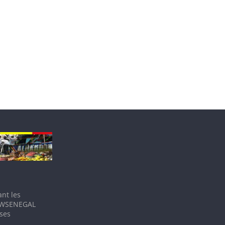
nt les
IEWSENEGAL
 ses