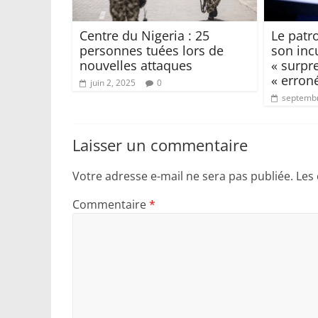
Centre du Nigeria : 25
Le patr
personnes tuées lors de
son inc
nouvelles attaques
« surpr
« erron
juin 2, 2025
0
septembr
Laisser un commentaire
Votre adresse e-mail ne sera pas publiée.
Les
Commentaire
*