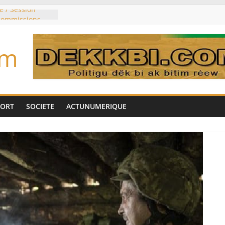
e / Session
 commissions
du jour ce lundi
re du président
om
n élu président
trois mois
u pouvoir
bie saoudite, le
uie signent un
PORT
SOCIETE
ACTUNUMERIQUE
interdit les
vre et de cobalt
oriser sa