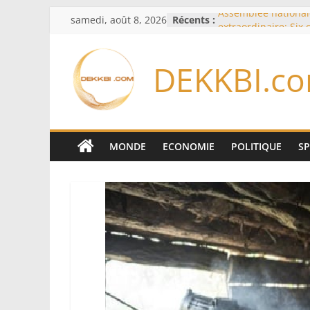
Passer
samedi, août 8, 2026
Récents :
Assemblée national
au
extraordinaire: Six
d’enquête à l’ordre 
contenu
Colombie: investitu
DEKKBI.c
de la Espriella
Bénin: Patrice Talo
du Sénat, moins de 
après son départ d
Moyen-Orient: l’Ara
Pakistan et la Turq
MONDE
ECONOMIE
POLITIQUE
S
accord de défense
RD Congo: Kinshasa 
exportations de cui
concentrés pour val
production