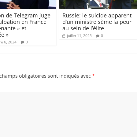
on de Telegram juge
Russie: le suicide apparent
ulpation en France
d’un ministre sème la peur
enante » et
au sein de l’élite
ée »
juillet 11, 2025
0
e 6, 2024
0
 champs obligatoires sont indiqués avec
*