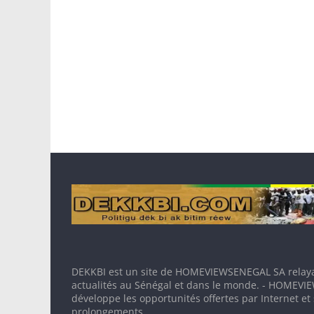
DEKKBI est un site de HOMEVIEWSENEGAL SA relaya
actualités au Sénégal et dans le monde. - HOMEV
développe les opportunités offertes par Internet et
prolongements.