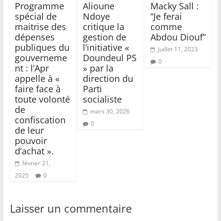
Programme
Alioune
Macky Sall :
spécial de
Ndoye
“Je ferai
maitrise des
critique la
comme
dépenses
gestion de
Abdou Diouf”
publiques du
l’initiative «
juillet 11, 2023
gouverneme
Doundeul PS
0
nt : l’Apr
» par la
appelle à «
direction du
faire face à
Parti
toute volonté
socialiste
de
mars 30, 2026
confiscation
0
de leur
pouvoir
d’achat ».
février 21,
2025
0
Laisser un commentaire