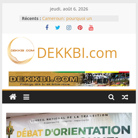
Passer
jeudi, août 6, 2026
au
Récents :
Cameroun: pourquoi un
contenu
remaniement au sommet de
l’armée alors que Paul Biya est hors
du pays
Meta se lance sur le marché des
DEKKBI.com
logiciels écrits par l’IA, dominé par
Anthropic et OpenAI
Bourse : l’Europe bat toujours des
records dans l’espoir d’un accord
Disney s’associe à TikTok pour tirer
davantage profit de ses univers
légendaires
France – Algérie: l’affaire Mehdi
Laribi relance la coopération
policière contre le narcotrafic