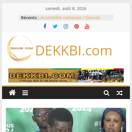
Passer
samedi, août 8, 2026
au
Récents :
Assemblée nationale / Session
contenu
extraordinaire: Six commissions
d’enquête à l’ordre du jour ce lundi
Colombie: investiture du président
de la Espriella
DEKKBI.com
Bénin: Patrice Talon élu président
du Sénat, moins de trois mois
après son départ du pouvoir
Moyen-Orient: l’Arabie saoudite, le
Pakistan et la Turquie signent un
accord de défense
RD Congo: Kinshasa interdit les
exportations de cuivre et de cobalt
concentrés pour valoriser sa
production