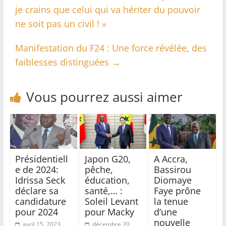
je crains que celui qui va hériter du pouvoir
ne soit pas un civil ! »
Manifestation du F24 : Une force révélée, des
faiblesses distinguées
→
Vous pourrez aussi aimer
Présidentiell
Japon G20,
A Accra,
e de 2024:
pêche,
Bassirou
Idrissa Seck
éducation,
Diomaye
déclare sa
santé,… :
Faye prône
candidature
Soleil Levant
la tenue
pour 2024
pour Macky
d’une
nouvelle
avril 15, 2023
décembre 20,