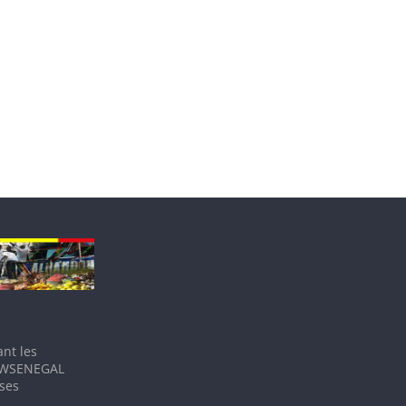
nt les
IEWSENEGAL
 ses