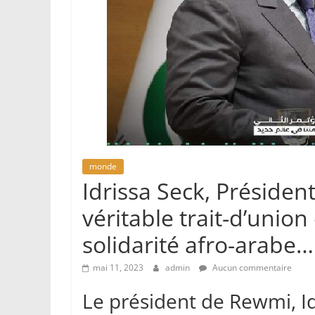
monde
Idrissa Seck, Présiden
véritable trait-d’union
solidarité afro-arabe…
mai 11, 2023
admin
Aucun commentaire
Le président de Rewmi, Id