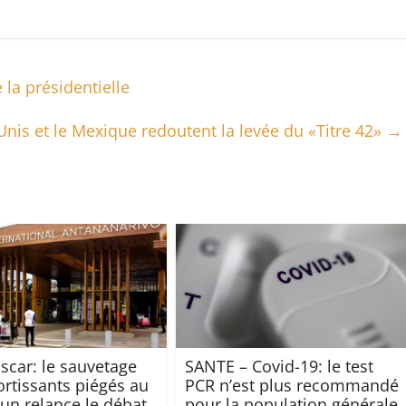
 la présidentielle
Unis et le Mexique redoutent la levée du «Titre 42»
→
car: le sauvetage
SANTE – Covid-19: le test
ortissants piégés au
PCR n’est plus recommandé
n relance le débat
pour la population générale