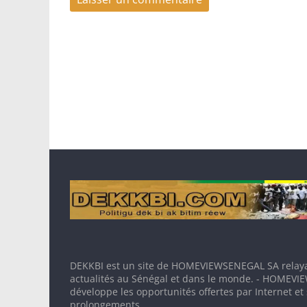
DEKKBI est un site de HOMEVIEWSENEGAL SA relaya
actualités au Sénégal et dans le monde. - HOMEV
développe les opportunités offertes par Internet et
prolongements.