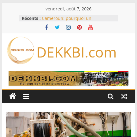
Passer
vendredi, août 7, 2026
au
Récents :
Cameroun: pourquoi un
contenu
remaniement au sommet de
l’armée alors que Paul Biya est hors
du pays
Meta se lance sur le marché des
DEKKBI.com
logiciels écrits par l’IA, dominé par
Anthropic et OpenAI
Bourse : l’Europe bat toujours des
records dans l’espoir d’un accord
Disney s’associe à TikTok pour tirer
davantage profit de ses univers
légendaires
France – Algérie: l’affaire Mehdi
Laribi relance la coopération
policière contre le narcotrafic