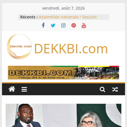
Passer
vendredi, août 7, 2026
au
Récents :
Assemblée nationale / Session
contenu
extraordinaire: Six commissions
d’enquête à l’ordre du jour ce lundi
Colombie: investiture du président
de la Espriella
DEKKBI.com
Bénin: Patrice Talon élu président
du Sénat, moins de trois mois
après son départ du pouvoir
Moyen-Orient: l’Arabie saoudite, le
Pakistan et la Turquie signent un
accord de défense
RD Congo: Kinshasa interdit les
exportations de cuivre et de cobalt
concentrés pour valoriser sa
production