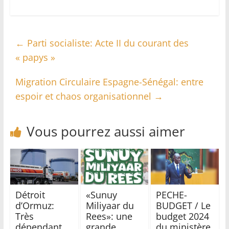
←
Parti socialiste: Acte II du courant des
« papys »
Migration Circulaire Espagne-Sénégal: entre
espoir et chaos organisationnel
→
Vous pourrez aussi aimer
Détroit
«Sunuy
PECHE-
d’Ormuz:
Miliyaar du
BUDGET / Le
Très
Rees»: une
budget 2024
dépendant
grande
du ministère