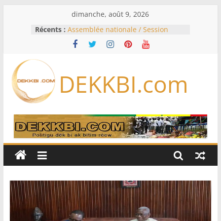
Passer
dimanche, août 9, 2026
au
Récents :
Assemblée nationale / Session
contenu
extraordinaire: Six commissions
d’enquête à l’ordre du jour ce lundi
Colombie: investiture du président
de la Espriella
DEKKBI.com
Bénin: Patrice Talon élu président
du Sénat, moins de trois mois
après son départ du pouvoir
Moyen-Orient: l’Arabie saoudite, le
Pakistan et la Turquie signent un
accord de défense
RD Congo: Kinshasa interdit les
exportations de cuivre et de cobalt
concentrés pour valoriser sa
production