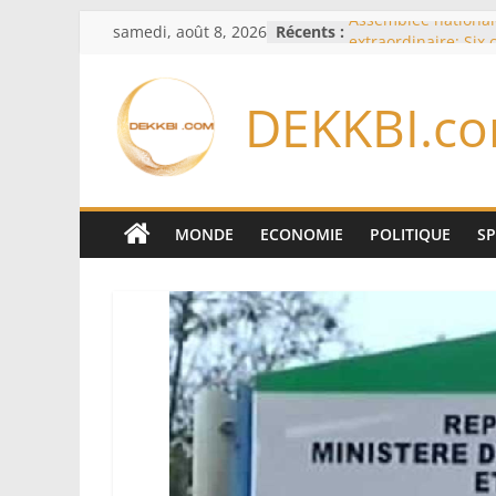
Passer
samedi, août 8, 2026
Récents :
Assemblée national
au
extraordinaire: Six
d’enquête à l’ordre 
contenu
Colombie: investitu
DEKKBI.c
de la Espriella
Bénin: Patrice Talo
du Sénat, moins de 
après son départ d
Moyen-Orient: l’Ara
Pakistan et la Turq
MONDE
ECONOMIE
POLITIQUE
S
accord de défense
RD Congo: Kinshasa 
exportations de cui
concentrés pour val
production