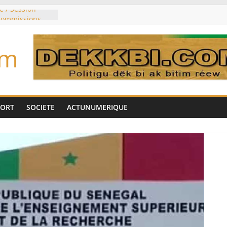
e / Session
 commissions
du jour ce lundi
re du président
om
n élu président
trois mois
u pouvoir
bie saoudite, le
uie signent un
PORT
SOCIETE
ACTUNUMERIQUE
interdit les
vre et de cobalt
oriser sa