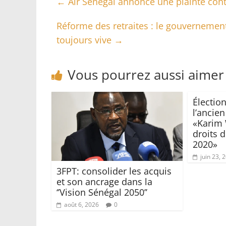
←
Air Sénégal annonce une plainte cont
Réforme des retraites : le gouvernement
toujours vive
→
Vous pourrez aussi aimer
Électio
l’ancien
«Karim 
droits 
2020»
juin 23, 
3FPT: consolider les acquis
et son ancrage dans la
‘’Vision Sénégal 2050’’
août 6, 2026
0